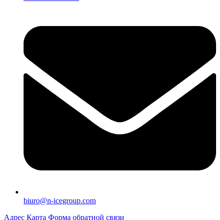
biuro@n-icegroup.com
Адрес
Карта
Форма обратной связи